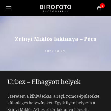
0
Zrínyi Miklós laktanya – Pécs
2023.10.23.
Urbex – Elhagyott helyek
Szeretem a kihívásokat, a régi, romos épületeket,
különleges helyszíneket. Egyik ilyen helyszín a
Zrínyi Miklós A/1-es tüzér laktanya Pécsett.